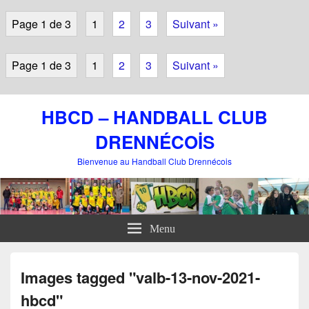
Page 1 de 3
1
2
3
Suivant »
Page 1 de 3
1
2
3
Suivant »
HBCD – HANDBALL CLUB
DRENNÉCOİS
Bienvenue au Handball Club Drennécois
Menu
Images tagged "valb-13-nov-2021-
hbcd"