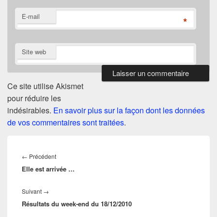
E-mail
*
Site web
Ce site utilise Akismet
pour réduire les
indésirables.
En savoir plus sur la façon dont les données
de vos commentaires sont traitées
.
Navigation
de
Article
←
Précédent
l’article
Elle est arrivée …
précédent :
Article
Suivant
→
Résultats du week-end du 18/12/2010
suivant :