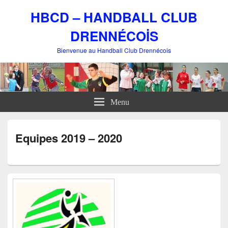
HBCD – HANDBALL CLUB
DRENNÉCOİS
Bienvenue au Handball Club Drennécois
Menu
Equipes 2019 – 2020
Zone
principale
de
widget
pour
la