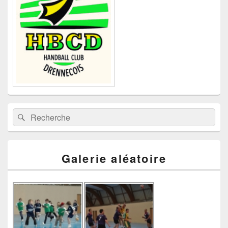
barre
latérale
Recherche :
Rechercher
Galerie aléatoire