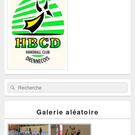
widget
pour
la
barre
latérale
Recherche :
Rechercher
Galerie aléatoire