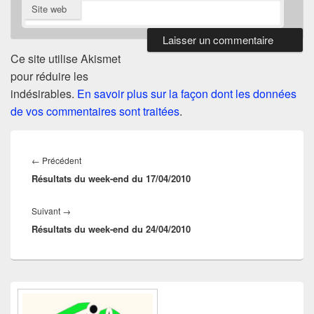
Site web
Ce site utilise Akismet
pour réduire les
indésirables.
En savoir plus sur la façon dont les données
de vos commentaires sont traitées
.
Navigation
de
Article
←
Précédent
l’article
Résultats du week-end du 17/04/2010
précédent :
Article
Suivant
→
Résultats du week-end du 24/04/2010
suivant :
Zone
principale
de