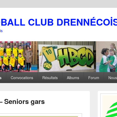
DBALL CLUB DRENNÉCOİ
is
s
Convocations
Résultats
Albums
Forum
Nous
Zone
principale
 Seniors gars
de
widget
pour
la