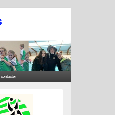
S
 contacter