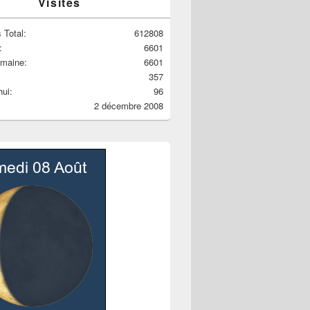
Visites
 Total:
612808
:
6601
emaine:
6601
357
hui:
96
2 décembre 2008