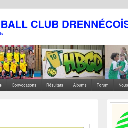
DBALL CLUB DRENNÉCOİ
is
s
Convocations
Résultats
Albums
Forum
Nous
Zone
principale
de
widget
pour
la