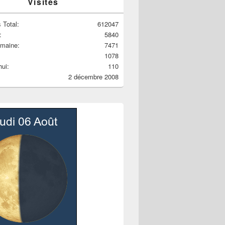
Visites
 Total:
612047
:
5840
emaine:
7471
1078
hui:
110
2 décembre 2008