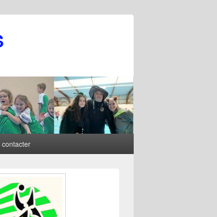
S
 contacter