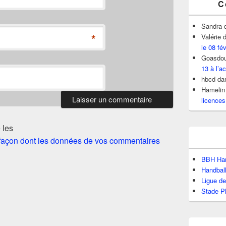
C
Sandra
*
Valérie
d
le 08 fé
Goasdou
13 à l’ac
hbcd
da
Hamelin
licences
 les
a façon dont les données de vos commentaires
BBH Han
Handbal
Ligue d
Stade P