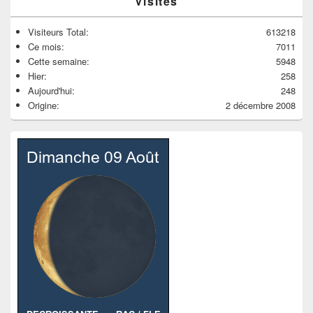
Visites
Visiteurs Total:
613218
Ce mois:
7011
Cette semaine:
5948
Hier:
258
Aujourd'hui:
248
Origine:
2 décembre 2008