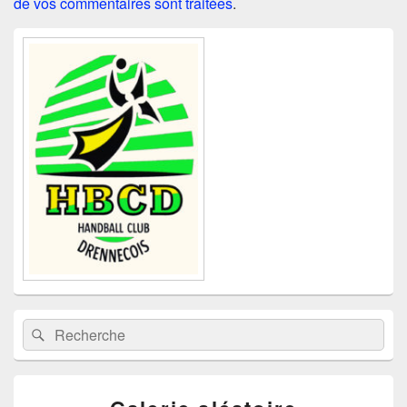
de vos commentaires sont traitées
.
Zone
principale
de
widget
pour
la
barre
latérale
Recherche :
Rechercher