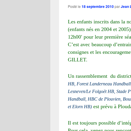
Posté le
18 septembre 2010
par
Jean 
Les enfants inscrits dans la 
(enfants nés en 2004 et 2005)
12h00′ pour leur première sé
C’est avec beaucoup d’entrain 
consignes et les encouragem
GILLET.
Un rassemblement du distri
HB, Forest Landerneau Handball,
Lesneven/Le Folgoët HB, Stade P
Handball, HBC de Plouvien, Bou
est prévu à Ploud
et Elorn HB)
Il est toujours possible d’inté
Pour cela, venez nous rencont