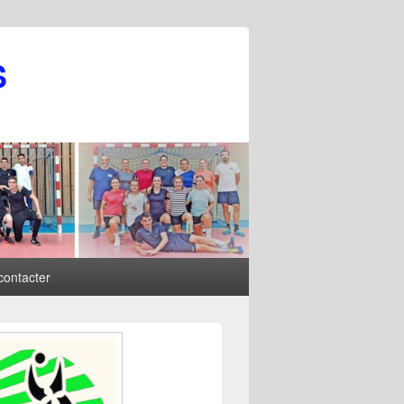
S
contacter