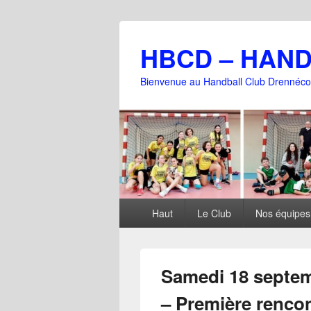
HBCD – HAN
Bienvenue au Handball Club Drennéco
Menu
Haut
Le Club
Nos équipes
principal
Samedi 18 septem
– Première renco