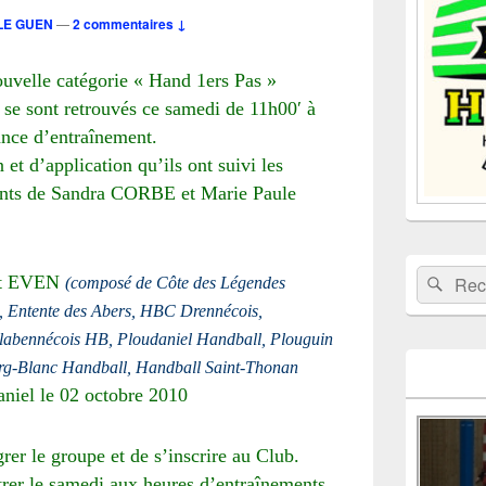
la
LE GUEN
—
2 commentaires ↓
barre
latérale
nouvelle catégorie « Hand 1ers Pas »
 se sont retrouvés ce samedi de 11h00′ à
ance d’entraînement.
et d’application qu’ils ont suivi les
ents de Sandra CORBE et Marie Paule
Recherche 
Rech
ct EVEN
(composé de Côte des Légendes
 Entente des Abers, HBC Drennécois,
labennécois HB, Ploudaniel Handball, Plouguin
rg-Blanc Handball, Handball Saint-Thonan
aniel le 02 octobre 2010
grer le groupe et de s’inscrire au Club.
rer le samedi aux heures d’entraînements.