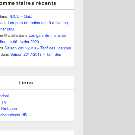
ommentaires récents
dans
HBCD – Quiz
ans
Les gars de moins de 13 à l’action,
vrier 2020
é Marielle
dans
Les gars de moins de
tion, le 08 février 2020
ns
Saison 2017-2018 – Tarif des licences
dans
Saison 2017-2018 – Tarif des
ds
Liens
dball
l TV
e Bretagne
labennécois HB