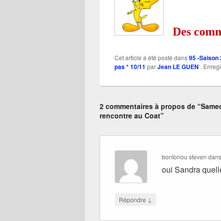
Des comme
Cet article a été posté dans
95 -Saison
pas * 10/11
par
Jean LE GUEN
. Enregi
2 commentaires à propos de “Samed
rencontre au Coat”
bontonou steven
dan
oui Sandra quell
↓
Répondre