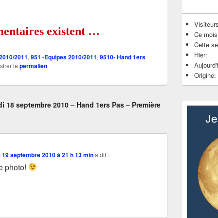
Visiteurs
ntaires existent …
Ce mois
Cette s
Hier:
 2010/2011
,
951 -Equipes 2010/2011
,
9510- Hand 1ers
Aujourd'
strer le
permalien
.
Origine:
i 18 septembre 2010 – Hand 1ers Pas – Première
s
19 septembre 2010 à 21 h 13 min
a dit :
e photo!