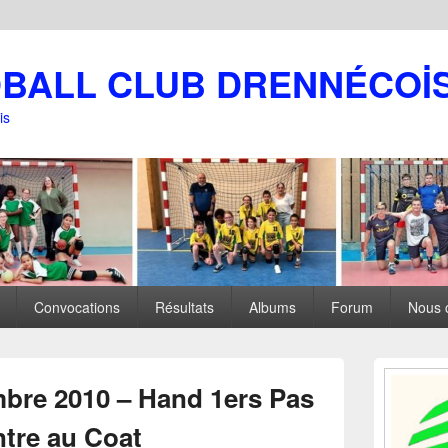
DBALL CLUB DRENNÉCOİ
is
Convocations
Résultats
Albums
Forum
Nous 
Zone
principale
bre 2010 – Hand 1ers Pas
de
widget
ntre au Coat
pour