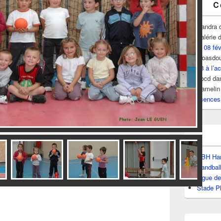
C
Sandra
Valérie
d
le 08 fé
Goasdou
13 à l’ac
hbcd
da
Hamelin
licences
dsc_4026a
BBH Han
Handbal
Ligue d
Stade P