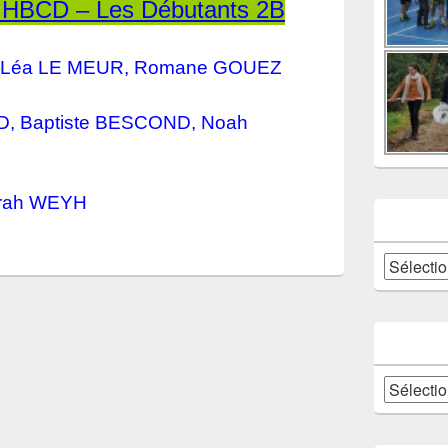
 HBCD – Les Débutants 2B
, Léa LE MEUR, Romane GOUEZ
D, Baptiste BESCOND, Noah
arah WEYH
Catégories
Archives