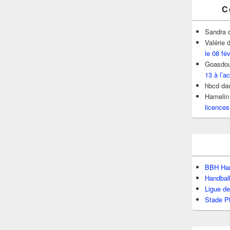
C
Sandra
Valérie
d
le 08 fé
Goasdou
13 à l’ac
hbcd
da
Hamelin
licences
BBH Han
Handbal
Ligue d
Stade P