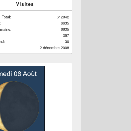
Visites
 Total:
612842
:
6635
emaine:
6635
357
hui:
130
2 décembre 2008