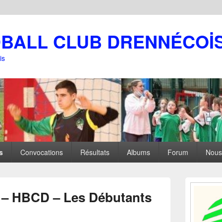
DBALL CLUB DRENNÉCOİ
is
s
Convocations
Résultats
Albums
Forum
Nous
Zone
principale
 – HBCD – Les Débutants
de
widget
pour