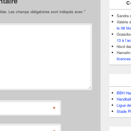
taire
C
liée.
Les champs obligatoires sont indiqués avec
*
Sandra
Valérie
d
le 08 fé
Goasdou
13 à l’ac
hbcd
da
Hamelin
licences
BBH Han
Handbal
Ligue d
*
Stade P