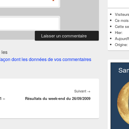
*
Visiteurs
Ce mois
Cette s
Hier:
Aujourd'
Origine:
 les
a façon dont les données de vos commentaires
Article
Suivant
→
1 –
Résultats du week-end du 26/09/2009
suivant :