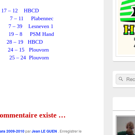
la
barre
es 17 – 12 HBCD
latérale
– 11 Plabennec
 39 Lesneven 1
9 – 8 PSM Hand
 28 – 19 HBCD
– 15 Plouvorn
– 24 Plouvorn
Recherche 
Rech
mmentaire existe …
tats 2009-2010
par
Jean LE GUEN
. Enregistrer le