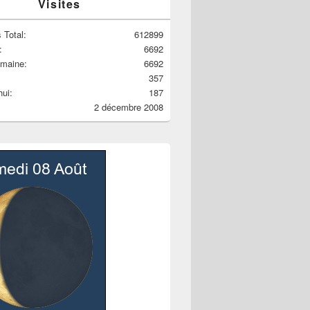
Visites
 Total:
612899
:
6692
emaine:
6692
357
hui:
187
2 décembre 2008