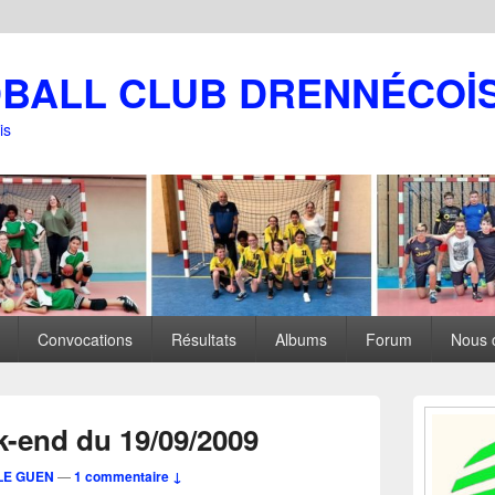
DBALL CLUB DRENNÉCOİ
is
Convocations
Résultats
Albums
Forum
Nous 
Zone
principale
k-end du 19/09/2009
de
widget
LE GUEN
—
1 commentaire ↓
pour