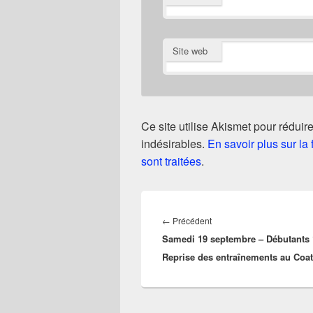
Site web
Ce site utilise Akismet pour réduire
indésirables.
En savoir plus sur l
sont traitées
.
Navigation
de
Article
←
Précédent
l’article
Samedi 19 septembre – Débutants 
précédent :
Reprise des entraînements au Coat