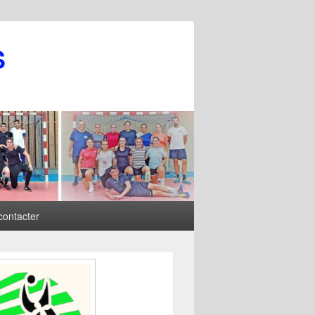
S
contacter