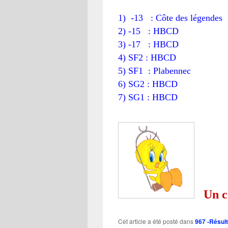
1) -13 : Côte des légend
2) -15 : HBCD 7 
3) -17 : HBCD 7 –
4) SF2 : HBCD 1
5) SF1 : Plabennec
6) SG2 : HBCD 24 
7) SG1 : HBCD 25 
Un co
Cet article a été posté dans
967 -Résul