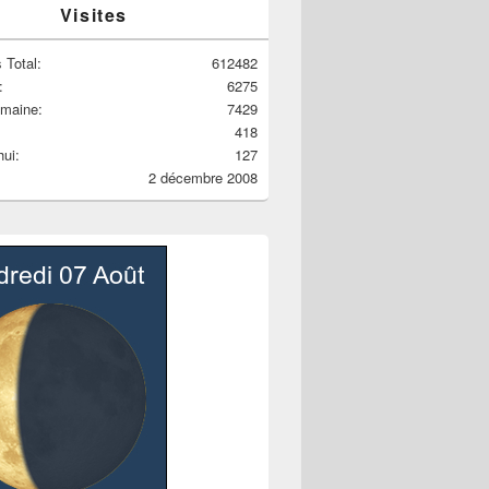
Visites
 Total:
612482
:
6275
emaine:
7429
418
hui:
127
2 décembre 2008