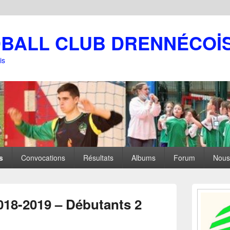
DBALL CLUB DRENNÉCOİ
is
s
Convocations
Résultats
Albums
Forum
Nous
Zone
principale
18-2019 – Débutants 2
de
widget
pour