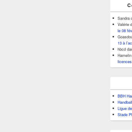
C
Sandra
Valérie
d
le 08 fé
Goasdou
13 à l’ac
hbcd
da
Hamelin
licences
BBH Han
Handbal
Ligue d
Stade P