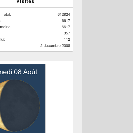
Visites
 Total:
612824
:
6617
emaine:
6617
357
hui:
112
2 décembre 2008