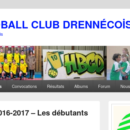
DBALL CLUB DRENNÉCOİ
is
s
Convocations
Résultats
Albums
Forum
Nous
Zone
principale
16-2017 – Les débutants
de
widget
pour
la