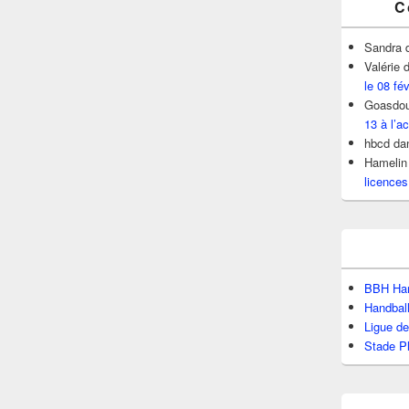
C
Sandra
Valérie
d
le 08 fé
Goasdou
13 à l’ac
hbcd
da
Hamelin
licences
BBH Han
Handbal
Ligue d
Stade P