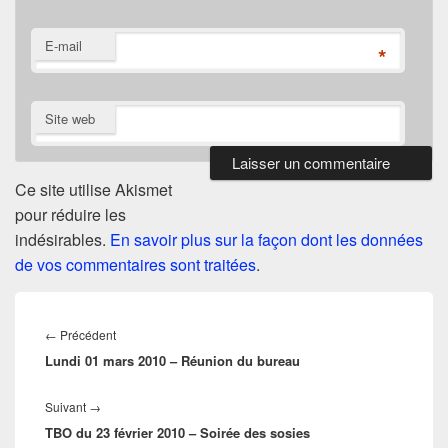
E-mail
*
Site web
Ce site utilise Akismet
pour réduire les
indésirables.
En savoir plus sur la façon dont les données
de vos commentaires sont traitées
.
Navigation
de
Article
←
Précédent
l’article
Lundi 01 mars 2010 – Réunion du bureau
précédent :
Article
Suivant
→
TBO du 23 février 2010 – Soirée des sosies
suivant :