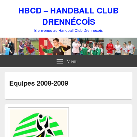
HBCD – HANDBALL CLUB
DRENNÉCOİS
Bienvenue au Handball Club Drennécois
Menu
Equipes 2008-2009
Zone
principale
de
widget
pour
la