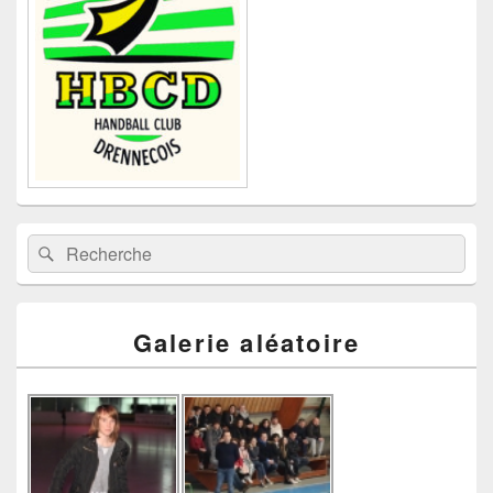
barre
latérale
Recherche :
Rechercher
Galerie aléatoire