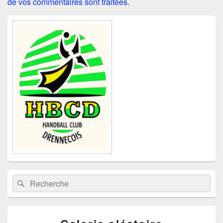
de vos commentaires sont traitées
.
Zone
principale
de
widget
pour
la
barre
latérale
Recherche :
Rechercher