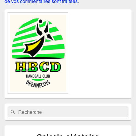
de vos commentaires sont traitées
.
Zone
principale
de
widget
pour
la
barre
latérale
Recherche :
Rechercher