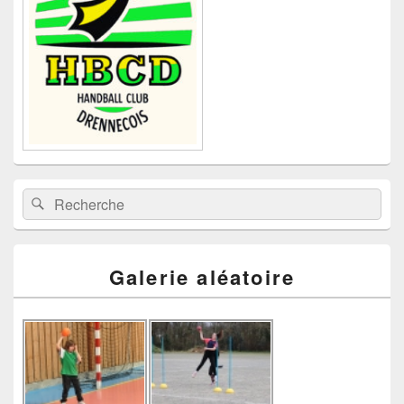
barre
latérale
Recherche :
Rechercher
Galerie aléatoire