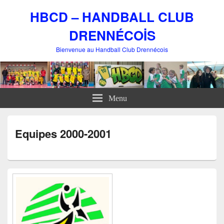
HBCD – HANDBALL CLUB
DRENNÉCOİS
Bienvenue au Handball Club Drennécois
Menu
Equipes 2000-2001
Zone
principale
de
widget
pour
la