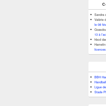
C
Sandra
Valérie
d
le 08 fé
Goasdou
13 à l’ac
hbcd
da
Hamelin
licences
BBH Han
Handbal
Ligue d
Stade P