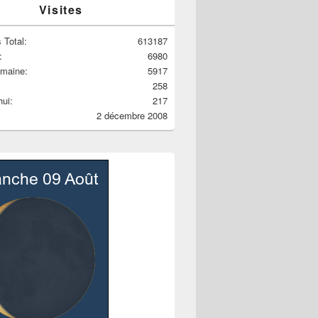
Visites
 Total:
613187
:
6980
emaine:
5917
258
hui:
217
2 décembre 2008