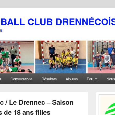
DBALL CLUB DRENNÉCOİ
is
s
Convocations
Résultats
Albums
Forum
Nous
Zone
principale
c / Le Drennec – Saison
de
widget
 de 18 ans filles
pour