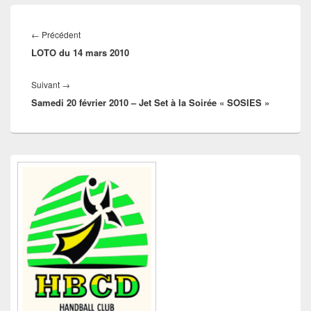
Navigation
de
Article
←
Précédent
l’article
LOTO du 14 mars 2010
précédent :
Article
Suivant
→
Samedi 20 février 2010 – Jet Set à la Soirée « SOSIES »
suivant :
Zone
principale
de
widget
pour
la
barre
latérale