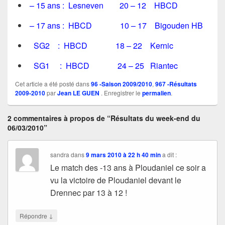
– 15 ans : Lesneven 20 – 12 HBCD
– 17 ans : HBCD 10 – 17 Bigouden HB
SG2 : HBCD 18 – 22 Kernic
SG1 : HBCD 24 – 25 Riantec
Cet article a été posté dans
96 -Saison 2009/2010
,
967 -Résultats
2009-2010
par
Jean LE GUEN
. Enregistrer le
permalien
.
2 commentaires à propos de “Résultats du week-end du
06/03/2010”
sandra
dans
9 mars 2010 à 22 h 40 min
a dit :
Le match des -13 ans à Ploudaniel ce soir a
vu la victoire de Ploudaniel devant le
Drennec par 13 à 12 !
↓
Répondre