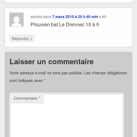
sandra
dans
7 mars 2010 à 20 h 40 min
a dit :
Plouvien bat Le Drennec 10 à 5
↓
Répondre
Laisser un commentaire
Votre adresse e-mail ne sera pas publiée.
Les champs obligatoires
sont indiqués avec
*
Commentaire
*