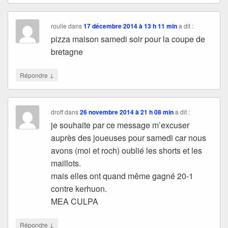
roulie
dans
17 décembre 2014 à 13 h 11 min
a dit :
pizza maison samedi soir pour la coupe de
bretagne
↓
Répondre
droff
dans
26 novembre 2014 à 21 h 08 min
a dit :
je souhaite par ce message m’excuser
auprès des joueuses pour samedi car nous
avons (moi et roch) oublié les shorts et les
maillots.
mais elles ont quand même gagné 20-1
contre kerhuon.
MEA CULPA
↓
Répondre