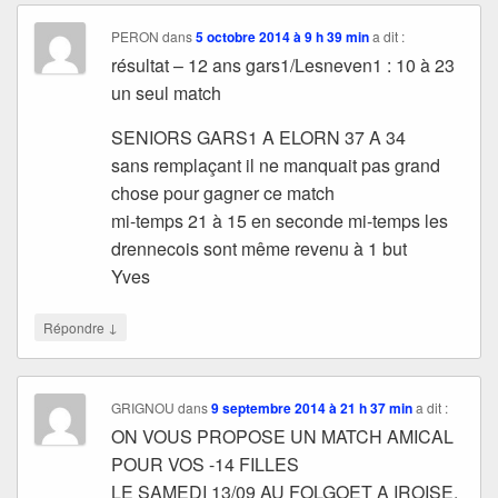
PERON
dans
5 octobre 2014 à 9 h 39 min
a dit :
résultat – 12 ans gars1/Lesneven1 : 10 à 23
un seul match
SENIORS GARS1 A ELORN 37 A 34
sans remplaçant il ne manquait pas grand
chose pour gagner ce match
mi-temps 21 à 15 en seconde mi-temps les
drennecois sont même revenu à 1 but
Yves
↓
Répondre
GRIGNOU
dans
9 septembre 2014 à 21 h 37 min
a dit :
ON VOUS PROPOSE UN MATCH AMICAL
POUR VOS -14 FILLES
LE SAMEDI 13/09 AU FOLGOET A IROISE.