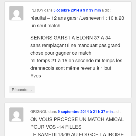
PERON
dans
5 octobre 2014 à 9 h 39 min
a dit :
résultat – 12 ans gars1/Lesneven1 : 10 à 23
un seul match
SENIORS GARS1 A ELORN 37 A 34
sans remplaçant il ne manquait pas grand
chose pour gagner ce match
mi-temps 21 à 15 en seconde mi-temps les
drennecois sont même revenu à 1 but
Yves
↓
Répondre
GRIGNOU
dans
9 septembre 2014 à 21 h 37 min
a dit :
ON VOUS PROPOSE UN MATCH AMICAL
POUR VOS -14 FILLES
LE SAMEDI 13/09 AU FOLGOET A IROISE.