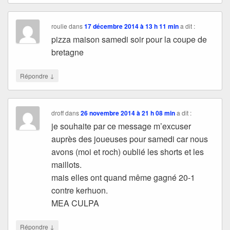
roulie
dans
17 décembre 2014 à 13 h 11 min
a dit :
pizza maison samedi soir pour la coupe de
bretagne
↓
Répondre
droff
dans
26 novembre 2014 à 21 h 08 min
a dit :
je souhaite par ce message m’excuser
auprès des joueuses pour samedi car nous
avons (moi et roch) oublié les shorts et les
maillots.
mais elles ont quand même gagné 20-1
contre kerhuon.
MEA CULPA
↓
Répondre