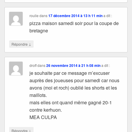
roulie
dans
17 décembre 2014 à 13 h 11 min
a dit :
pizza maison samedi soir pour la coupe de
bretagne
↓
Répondre
droff
dans
26 novembre 2014 à 21 h 08 min
a dit :
je souhaite par ce message m’excuser
auprès des joueuses pour samedi car nous
avons (moi et roch) oublié les shorts et les
maillots.
mais elles ont quand même gagné 20-1
contre kerhuon.
MEA CULPA
↓
Répondre