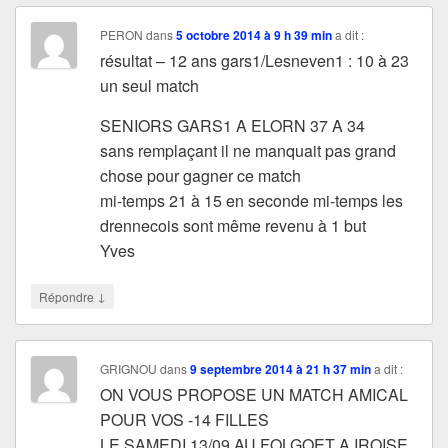
PERON
dans
5 octobre 2014 à 9 h 39 min
a dit :
résultat – 12 ans gars1/Lesneven1 : 10 à 23
un seul match
SENIORS GARS1 A ELORN 37 A 34
sans remplaçant il ne manquait pas grand
chose pour gagner ce match
mi-temps 21 à 15 en seconde mi-temps les
drennecois sont même revenu à 1 but
Yves
↓
Répondre
GRIGNOU
dans
9 septembre 2014 à 21 h 37 min
a dit :
ON VOUS PROPOSE UN MATCH AMICAL
POUR VOS -14 FILLES
LE SAMEDI 13/09 AU FOLGOET A IROISE.