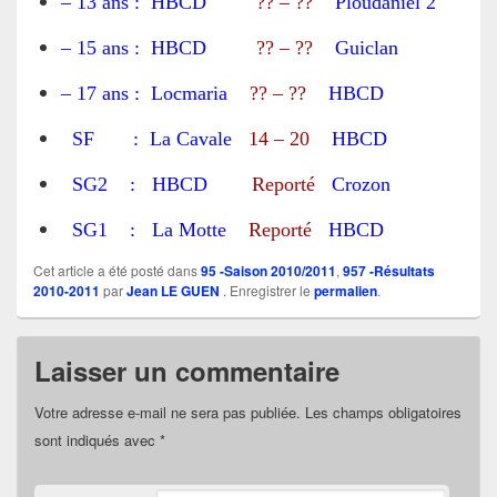
– 13 ans : HBCD
?? – ??
Ploudaniel 2
– 15 ans : HBCD
?? – ??
Guiclan
– 17 ans : Locmaria
?? – ??
HBCD
SF : La Cavale
14 – 20
HBCD
SG2 : HBCD
Reporté
Crozon
SG1 : La Motte
Reporté
HBCD
Cet article a été posté dans
95 -Saison 2010/2011
,
957 -Résultats
2010-2011
par
Jean LE GUEN
. Enregistrer le
permalien
.
Laisser un commentaire
Votre adresse e-mail ne sera pas publiée.
Les champs obligatoires
sont indiqués avec
*