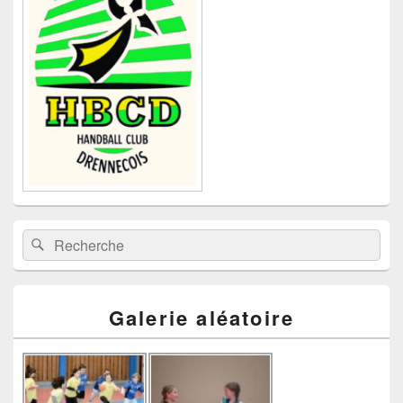
pour
la
barre
latérale
Recherche :
Rechercher
Galerie aléatoire