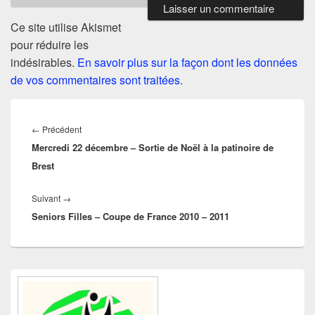
Ce site utilise Akismet
pour réduire les
indésirables.
En savoir plus sur la façon dont les données
de vos commentaires sont traitées
.
Navigation
de
Article
←
Précédent
l’article
Mercredi 22 décembre – Sortie de Noël à la patinoire de
précédent :
Brest
Article
Suivant
→
Seniors Filles – Coupe de France 2010 – 2011
suivant :
Zone
principale
de
widget