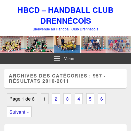
HBCD – HANDBALL CLUB
DRENNÉCOİS
Bienvenue au Handball Club Drennécois
Menu
ARCHIVES DES CATÉGORIES :
957 -
RÉSULTATS 2010-2011
Page 1 de 6
1
2
3
4
5
6
Suivant »