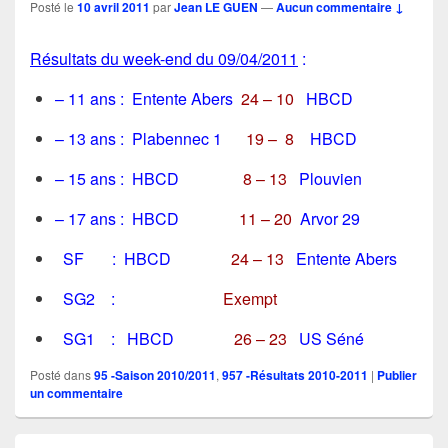
Posté le
10 avril 2011
par
Jean LE GUEN
—
Aucun commentaire ↓
Résultats du week-end du 09/04/2011
:
– 11 ans : Entente Abers
24 – 10
HBCD
– 13 ans : Plabennec 1
19 – 8
HBCD
– 15 ans : HBCD
8 – 13
Plouvien
– 17 ans : HBCD
11 – 20
Arvor 29
SF : HBCD
24 – 13
Entente Abers
SG2 :
Exempt
SG1 : HBCD
26 – 23
US Séné
Posté dans
95 -Saison 2010/2011
,
957 -Résultats 2010-2011
|
Publier
un commentaire