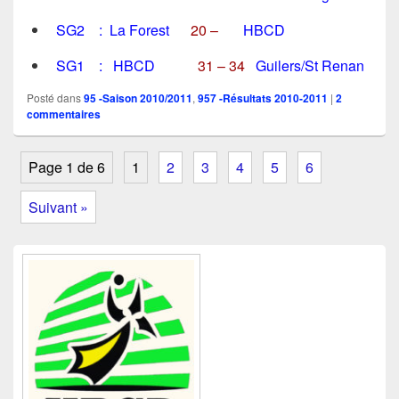
SG2 : La Forest
20 –
HBCD
SG1 : HBCD
31 – 34
Guilers/St Renan
Posté dans
95 -Saison 2010/2011
,
957 -Résultats 2010-2011
|
2
commentaires
Page 1 de 6
1
2
3
4
5
6
Suivant »
Zone
principale
de
widget
pour
la
barre
latérale