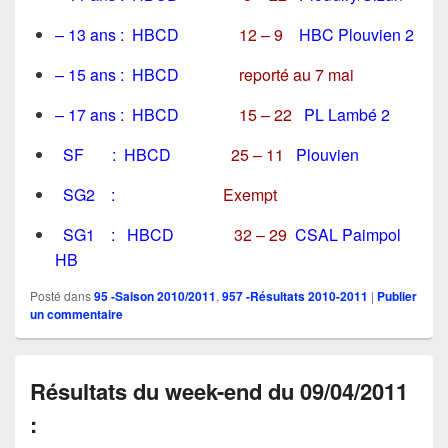
– 13 ans : HBCD
12 – 9
HBC Plouvien 2
– 15 ans : HBCD
reporté au 7 mai
– 17 ans : HBCD
15 – 22
PL Lambé
2
SF : HBCD
25 – 11
Plouvien
SG2 :
Exempt
SG1 : HBCD
32 – 29
CSAL Paimpol
HB
Posté dans
95 -Saison 2010/2011
,
957 -Résultats 2010-2011
|
Publier
un commentaire
Résultats du week-end du 09/04/2011
: