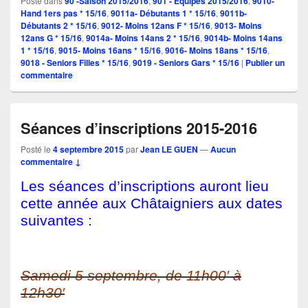
Posté dans
90 -Saison 2015/2016
,
901 - Equipes 2015/2016
,
9010-
Hand 1ers pas * 15/16
,
9011a- Débutants 1 * 15/16
,
9011b-
Débutants 2 * 15/16
,
9012- Moins 12ans F * 15/16
,
9013- Moins
12ans G * 15/16
,
9014a- Moins 14ans 2 * 15/16
,
9014b- Moins 14ans
1 * 15/16
,
9015- Moins 16ans * 15/16
,
9016- Moins 18ans * 15/16
,
9018 - Seniors Filles * 15/16
,
9019 - Seniors Gars * 15/16
|
Publier un
commentaire
Séances d’inscriptions 2015-2016
Posté le
4 septembre 2015
par
Jean LE GUEN
—
Aucun
commentaire ↓
Les séances d’inscriptions auront lieu
cette année aux Châtaigniers aux dates
suivantes :
Samedi 5 septembre, de 11h00′ à
12h30′