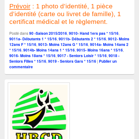
Prévoir
: 1 photo d’identité, 1 pièce
d’identité (carte ou livret de famille), 1
certificat médical et le règlement.
Posté dans
90 -Saison 2015/2016
,
9010- Hand 1ers pas * 15/16
,
9011a- Débutants 1 * 15/16
,
9011b- Débutants 2 * 15/16
,
9012- Moins
12ans F * 15/16
,
9013- Moins 12ans G * 15/16
,
9014a- Moins 14ans 2
* 15/16
,
9014b- Moins 14ans 1 * 15/16
,
9015- Moins 16ans * 15/16
,
9016- Moins 18ans * 15/16
,
9017 - Seniors Loisir * 15/16
,
9018 -
Seniors Filles * 15/16
,
9019 - Seniors Gars * 15/16
|
Publier un
commentaire
Zone
principale
de
widget
pour
la
barre
latérale