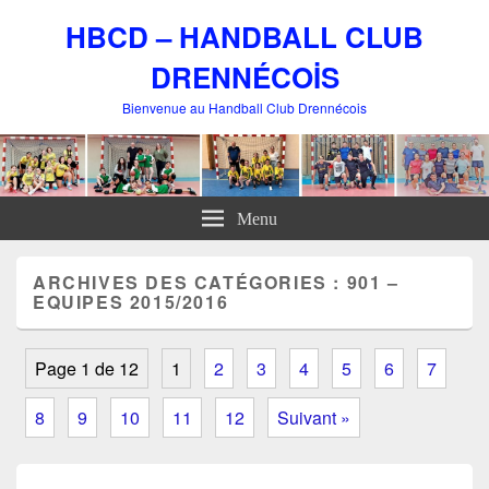
HBCD – HANDBALL CLUB
DRENNÉCOİS
Bienvenue au Handball Club Drennécois
Menu
ARCHIVES DES CATÉGORIES :
901 –
EQUIPES 2015/2016
Page 1 de 12
1
2
3
4
5
6
7
8
9
10
11
12
Suivant »