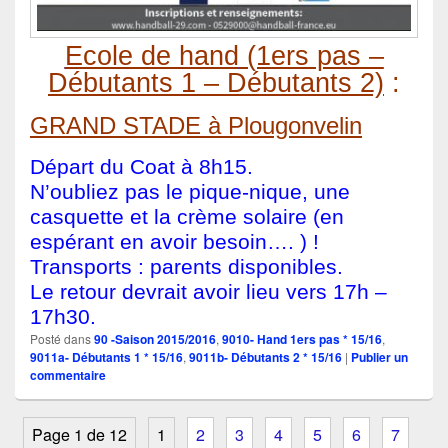
Ecole de hand
(1ers pas –
Débutants 1 – Débutants 2)
:
GRAND STADE à Plougonvelin
Départ du Coat à 8h15.
N’oubliez pas le pique-nique, une
casquette et la crème solaire (en
espérant en avoir besoin…. ) !
Transports : parents disponibles.
Le retour devrait avoir lieu vers 17h –
17h30.
Posté dans
90 -Saison 2015/2016
,
9010- Hand 1ers pas * 15/16
,
9011a- Débutants 1 * 15/16
,
9011b- Débutants 2 * 15/16
|
Publier un
commentaire
Page 1 de 12
1
2
3
4
5
6
7