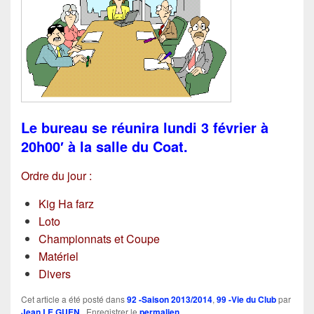
Le bureau se réunira lundi 3 février à
20h00′ à la salle du Coat.
Ordre du jour :
Kig Ha farz
Loto
Championnats et Coupe
Matériel
Divers
Cet article a été posté dans
92 -Saison 2013/2014
,
99 -Vie du Club
par
Jean LE GUEN
. Enregistrer le
permalien
.