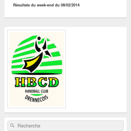
Résultats du week-end du 08/02/2014
suivant :
Zone
principale
de
widget
pour
la
barre
latérale
Recherche :
Rechercher