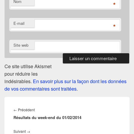
Nom
*
E-mail
*
Site web
Ce site utilise Akismet
pour réduire les
indésirables.
En savoir plus sur la façon dont les données
de vos commentaires sont traitées
.
Navigation
de
Article
←
Précédent
l’article
Résultats du week-end du 01/02/2014
précédent :
Article
Suivant
→