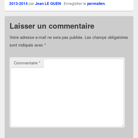
2013-2014
par
Jean LE GUEN
. Enregistrer le
permalien
.
Laisser un commentaire
Votre adresse e-mail ne sera pas publiée.
Les champs obligatoires
sont indiqués avec
*
Commentaire
*