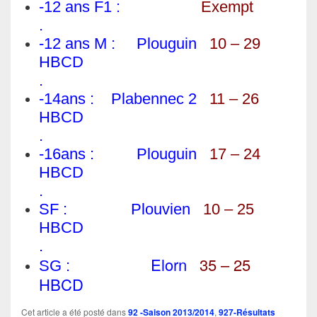
-12 ans F1 :
Exempt
.
-12 ans M : Plouguin
10 – 29
HBCD
.
-14ans :
Plabennec 2
11 – 26
HBCD
.
-16ans : Plouguin
17 – 24
HBCD
.
SF : Plouvien
10 – 25
HBCD
.
Elorn
35 – 25
SG :
HBCD
Cet article a été posté dans
92 -Saison 2013/2014
,
927-Résultats