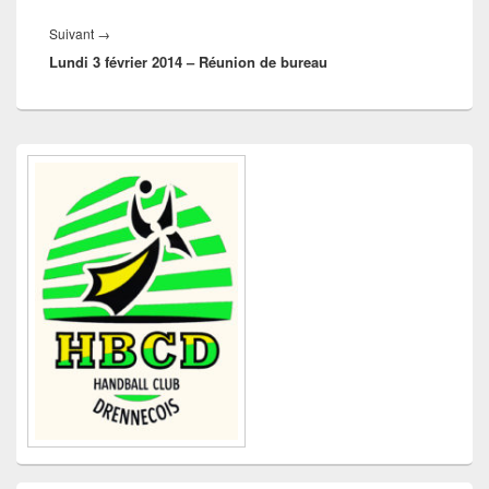
Article
Suivant
→
Lundi 3 février 2014 – Réunion de bureau
suivant :
Zone
principale
de
widget
pour
la
barre
latérale