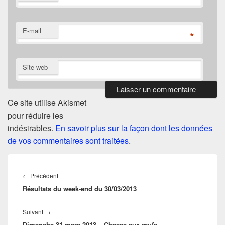
E-mail
*
Site web
Ce site utilise Akismet
pour réduire les
indésirables.
En savoir plus sur la façon dont les données
de vos commentaires sont traitées
.
Navigation
de
Article
←
Précédent
l’article
Résultats du week-end du 30/03/2013
précédent :
Article
Suivant
→
Dimanche 31 mars 2013 – Chasse aux œufs
suivant :