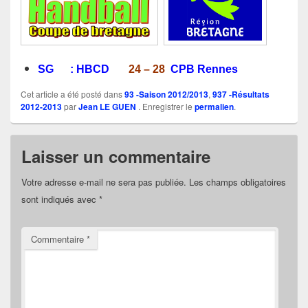
SG :
HBCD
24 – 28
CPB Rennes
Cet article a été posté dans
93 -Saison 2012/2013
,
937 -Résultats
2012-2013
par
Jean LE GUEN
. Enregistrer le
permalien
.
Laisser un commentaire
Votre adresse e-mail ne sera pas publiée.
Les champs obligatoires
sont indiqués avec
*
Commentaire
*