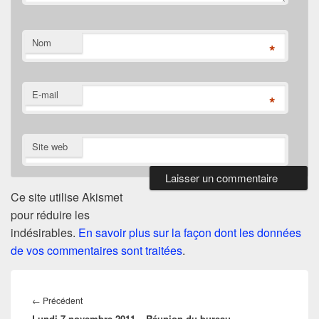
Nom
*
E-mail
*
Site web
Ce site utilise Akismet
pour réduire les
indésirables.
En savoir plus sur la façon dont les données
de vos commentaires sont traitées
.
Navigation
de
Article
←
Précédent
l’article
Lundi 7 novembre 2011 – Réunion du bureau
précédent :