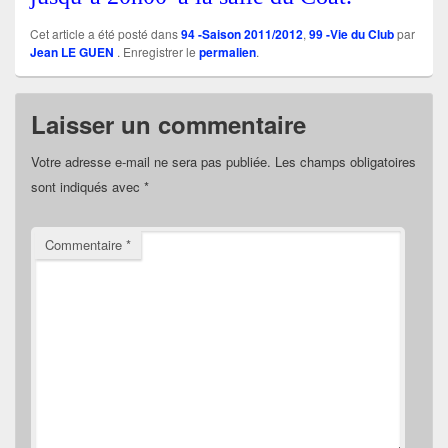
Cet article a été posté dans
94 -Saison 2011/2012
,
99 -Vie du Club
par
Jean LE GUEN
. Enregistrer le
permalien
.
Laisser un commentaire
Votre adresse e-mail ne sera pas publiée.
Les champs obligatoires
sont indiqués avec
*
Commentaire
*