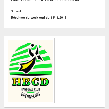
Article
Suivant
→
Résultats du week-end du 13/11/2011
suivant :
Zone
principale
de
widget
pour
la
barre
latérale