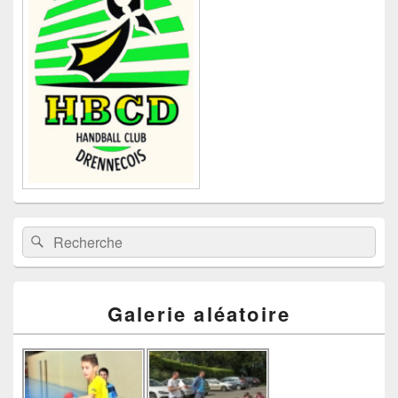
pour
la
barre
latérale
Recherche :
Rechercher
Galerie aléatoire