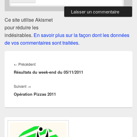
Ce site utilise Akismet
pour réduire les
indésirables.
En savoir plus sur la façon dont les données
de vos commentaires sont traitées
.
Navigation
de
Article
←
Précédent
l’article
Résultats du week-end du 05/11/2011
précédent :
Article
Suivant
→
Opération Pizzas 2011
suivant :
Zone
principale
de
widget