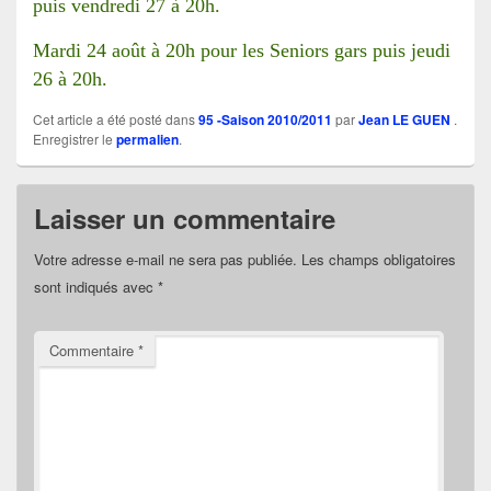
puis vendredi 27 à 20h.
Mardi 24 août à 20h pour les Seniors gars puis jeudi
26 à 20h.
Cet article a été posté dans
95 -Saison 2010/2011
par
Jean LE GUEN
.
Enregistrer le
permalien
.
Laisser un commentaire
Votre adresse e-mail ne sera pas publiée.
Les champs obligatoires
sont indiqués avec
*
Commentaire
*