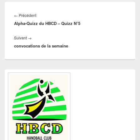
Navigation
de
Article
←
Précédent
l’article
Alpha-Quizz du HBCD – Quizz N°5
précédent :
Article
Suivant
→
convocations de la semaine
suivant :
Zone
principale
de
widget
pour
la
barre
latérale