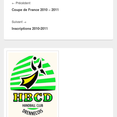
de
Article
←
Précédent
l’article
Coupe de France 2010 – 2011
précédent :
Article
Suivant
→
Inscriptions 2010-2011
suivant :
Zone
principale
de
widget
pour
la
barre
latérale