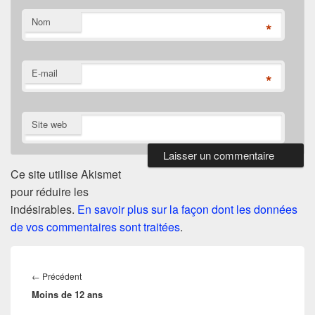
Nom
*
E-mail
*
Site web
Ce site utilise Akismet
pour réduire les
indésirables.
En savoir plus sur la façon dont les données
de vos commentaires sont traitées
.
Navigation
de
Article
←
Précédent
l’article
Moins de 12 ans
précédent :