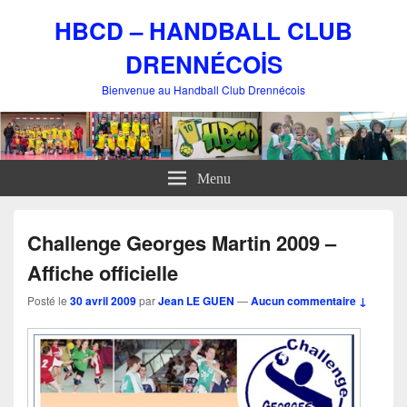
HBCD – HANDBALL CLUB
DRENNÉCOİS
Bienvenue au Handball Club Drennécois
Menu
Challenge Georges Martin 2009 –
Affiche officielle
Posté le
30 avril 2009
par
Jean LE GUEN
—
Aucun commentaire ↓