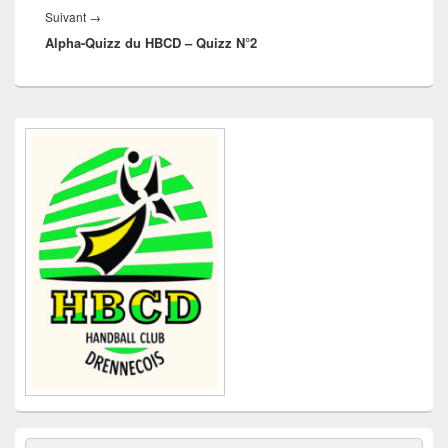
Article
Suivant
→
Alpha-Quizz du HBCD – Quizz N°2
suivant :
Zone
principale
de
widget
pour
la
barre
latérale
Recherche :