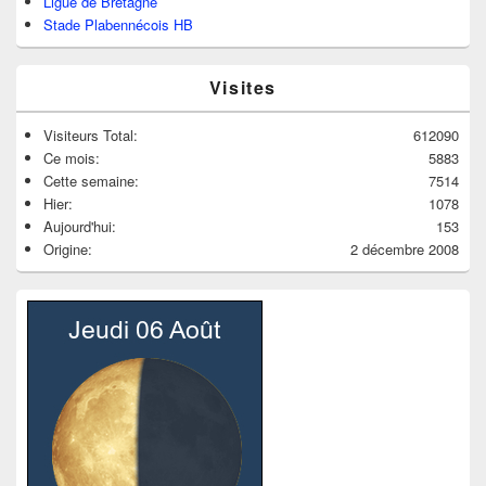
Ligue de Bretagne
Stade Plabennécois HB
Visites
Visiteurs Total:
612090
Ce mois:
5883
Cette semaine:
7514
Hier:
1078
Aujourd'hui:
153
Origine:
2 décembre 2008