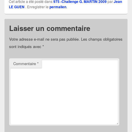
Cet article a été posté dans
975 -Challenge G. MARTIN 2009
par
Jean
LE GUEN
. Enregistrer le
permalien
.
Laisser un commentaire
Votre adresse e-mail ne sera pas publiée.
Les champs obligatoires
sont indiqués avec
*
Commentaire
*