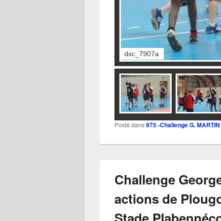
dsc_7908a
Posté dans
975 -Challenge G. MARTIN
Challenge George
actions de Plougo
Stade Plabennéc