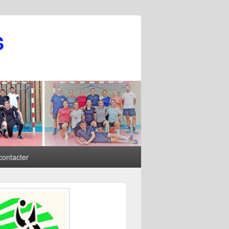
S
contacter