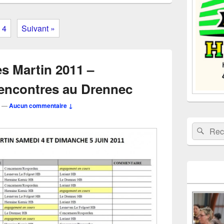
la
barre
latérale
4
Suivant »
s Martin 2011 –
encontres au Drennec
—
Aucun commentaire ↓
Recherche 
Rech