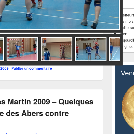
Visiteurs
Ce mois
dsc
Cette s
Hier:
Aujourd'
Origine:
 2009
|
Publier un commentaire
s Martin 2009 – Quelques
te des Abers contre