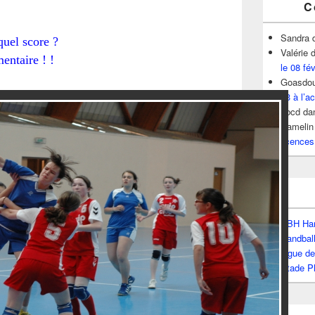
C
Sandra
quel score ?
Valérie
d
entaire ! !
le 08 fé
Goasdou
13 à l’ac
hbcd
da
Hamelin
licences
BBH Han
Handbal
Ligue d
Stade P