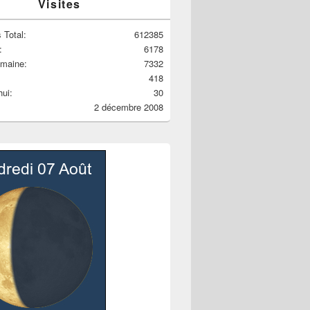
Visites
 Total:
612385
:
6178
_7985a
emaine:
7332
418
hui:
30
2 décembre 2008