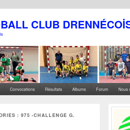
DBALL CLUB DRENNÉCOİ
is
Convocations
Résultats
Albums
Forum
Nous 
Zone
principale
ORIES :
975 -CHALLENGE G.
de
widget
pour