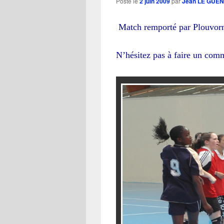
Posté le
2 juin 2009
par
Jean LE GUEN
Match remporté par Plouvorn
N’hésitez pas à faire un comm