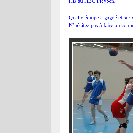
HB au HBC Pleyben.
Quelle équipe a gagné et sur 
N’hésitez pas à faire un comm