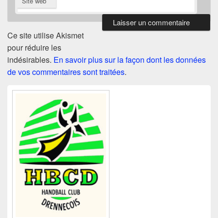
Site web
Ce site utilise Akismet
pour réduire les
indésirables.
En savoir plus sur la façon dont les données
de vos commentaires sont traitées
.
Zone
principale
de
widget
pour
la
barre
latérale