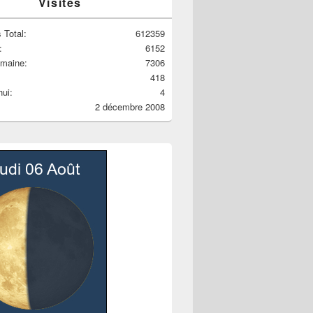
Visites
 Total:
612359
:
6152
emaine:
7306
418
hui:
4
2 décembre 2008