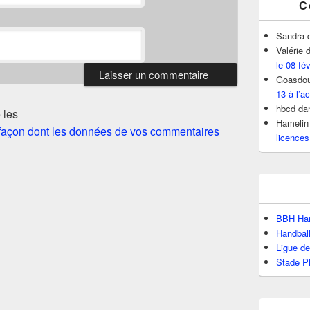
C
Sandra
Valérie
d
le 08 fé
Goasdou
13 à l’ac
hbcd
da
 les
Hamelin
a façon dont les données de vos commentaires
licences
BBH Han
Handbal
Ligue d
Stade P