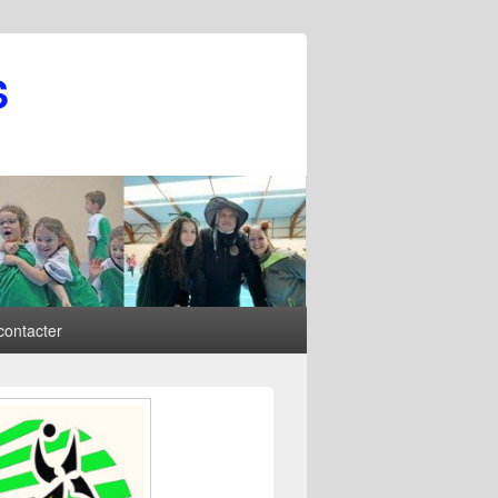
S
contacter