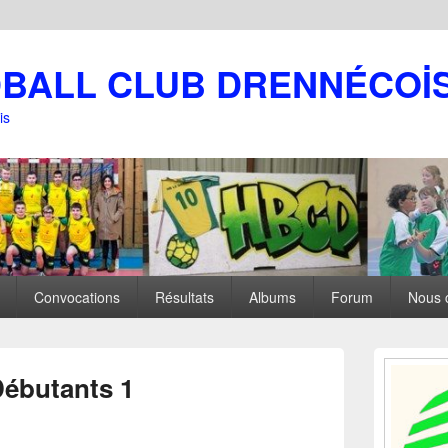
DBALL CLUB DRENNÉCOİ
is
Convocations
Résultats
Albums
Forum
Nous 
Zone
principale
 Débutants 1
de
widget
pour
la