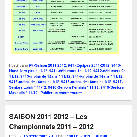
Posté dans
94 -Saison 2011/2012
,
941 -Equipes 2011/2012
,
9410-
Hand 1ers pas * 11/12
,
9411-débutants 1* 11/12
,
9412-débutants 2*
11/12
,
9413-moins de 12ans * 11/12
,
9414-moins de 14ans * 11/12
,
9415-moins de 16ans * 11/12
,
9416-moins de 18ans * 11/12
,
9417-
Seniors Loisir * 11/12
,
9418-Seniors Féminin * 11/12
,
9419-Seniors
Masculin * 11/12
|
Publier un commentaire
SAISON 2011-2012 – Les
Championnats 2011 – 2012
Posté le
15 septembre 2011
par
Jean LE GUEN
—
Aucun