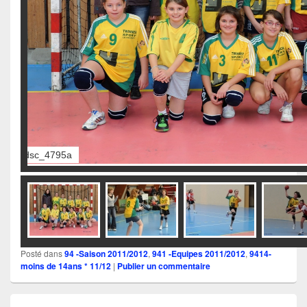
dsc_4798a
Posté dans
94 -Saison 2011/2012
,
941 -Equipes 2011/2012
,
9414-
moins de 14ans * 11/12
|
Publier un commentaire