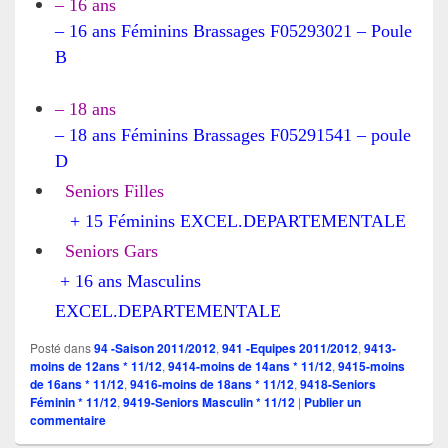
– 16 ans
– 16 ans Féminins Brassages F05293021 – Poule
B
– 18 ans
– 18 ans Féminins Brassages F05291541 – poule
D
Seniors Filles
+
15 Féminins EXCEL.DEPARTEMENTALE
Seniors Gars
+ 16 ans Masculins
EXCEL.DEPARTEMENTALE
Posté dans
94 -Saison 2011/2012
,
941 -Equipes 2011/2012
,
9413-
moins de 12ans * 11/12
,
9414-moins de 14ans * 11/12
,
9415-moins
de 16ans * 11/12
,
9416-moins de 18ans * 11/12
,
9418-Seniors
Féminin * 11/12
,
9419-Seniors Masculin * 11/12
|
Publier un
commentaire