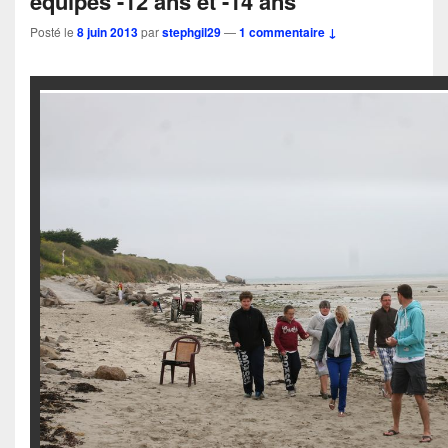
équipes -12 ans et -14 ans
Posté le
8 juin 2013
par
stephgil29
—
1 commentaire ↓