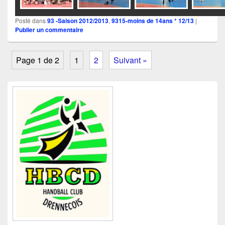
Posté dans
93 -Saison 2012/2013
,
9315-moins de 14ans * 12/13
|
Publier un commentaire
Page 1 de 2
1
2
Suivant »
Zone
principale
de
widget
pour
la
barre
latérale