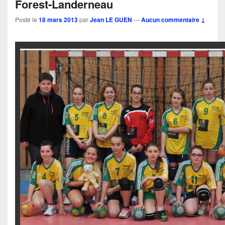
Forest-Landerneau
Posté le
18 mars 2013
par
Jean LE GUEN
—
Aucun commentaire ↓