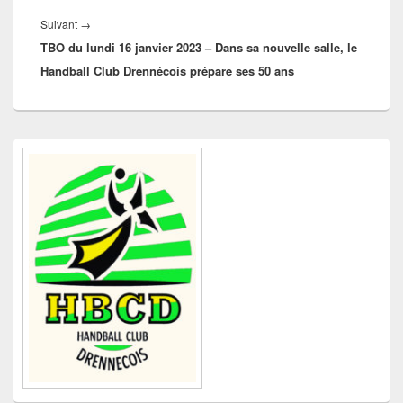
Article
Suivant
→
TBO du lundi 16 janvier 2023 – Dans sa nouvelle salle, le
suivant :
Handball Club Drennécois prépare ses 50 ans
Zone
principale
de
widget
pour
la
barre
latérale