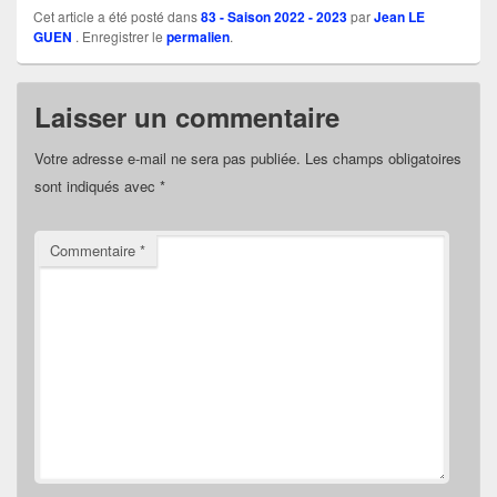
Cet article a été posté dans
83 - Saison 2022 - 2023
par
Jean LE
GUEN
. Enregistrer le
permalien
.
Laisser un commentaire
Votre adresse e-mail ne sera pas publiée.
Les champs obligatoires
sont indiqués avec
*
Commentaire
*