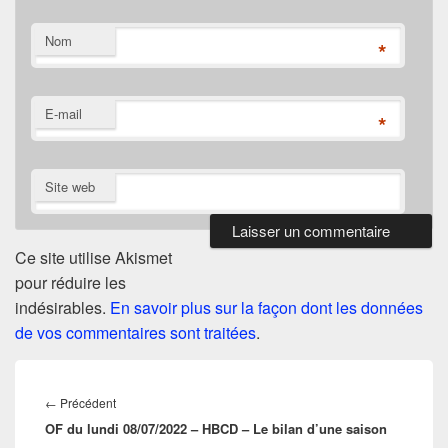
Nom
*
E-mail
*
Site web
Ce site utilise Akismet
pour réduire les
indésirables.
En savoir plus sur la façon dont les données
de vos commentaires sont traitées
.
Navigation
de
Article
←
Précédent
l’article
OF du lundi 08/07/2022 – HBCD – Le bilan d’une saison
précédent :