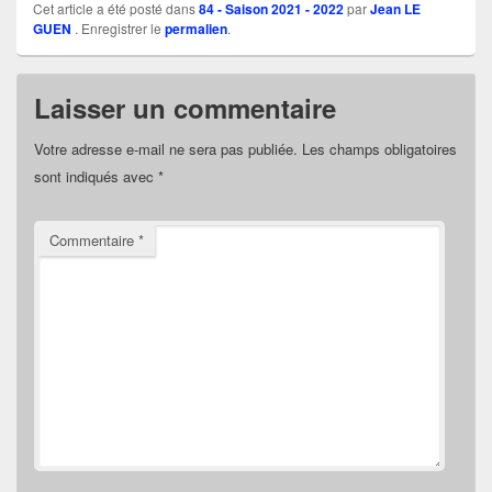
Cet article a été posté dans
84 - Saison 2021 - 2022
par
Jean LE
GUEN
. Enregistrer le
permalien
.
Laisser un commentaire
Votre adresse e-mail ne sera pas publiée.
Les champs obligatoires
sont indiqués avec
*
Commentaire
*