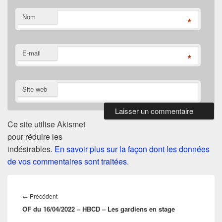
Nom
*
E-mail
*
Site web
Ce site utilise Akismet
pour réduire les
indésirables.
En savoir plus sur la façon dont les données
de vos commentaires sont traitées
.
Navigation
de
Article
←
Précédent
l’article
OF du 16/04/2022 – HBCD – Les gardiens en stage
précédent :