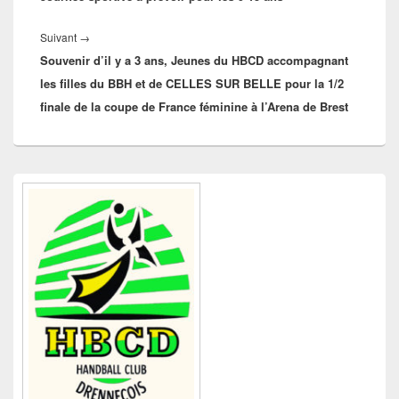
Article
Suivant
→
Souvenir d’il y a 3 ans, Jeunes du HBCD accompagnant
suivant :
les filles du BBH et de CELLES SUR BELLE pour la 1/2
finale de la coupe de France féminine à l’Arena de Brest
Zone
principale
de
widget
pour
la
barre
latérale