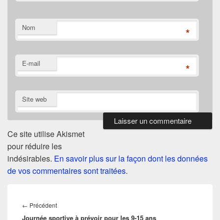
Nom
*
E-mail
*
Site web
Ce site utilise Akismet
pour réduire les
indésirables.
En savoir plus sur la façon dont les données
de vos commentaires sont traitées
.
Navigation
de
Article
←
Précédent
l’article
Journée sportive à prévoir pour les 9-15 ans
précédent :