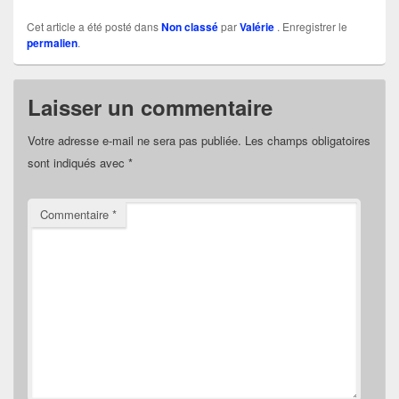
Cet article a été posté dans
Non classé
par
Valérie
. Enregistrer le
permalien
.
Laisser un commentaire
Votre adresse e-mail ne sera pas publiée.
Les champs obligatoires
sont indiqués avec
*
Commentaire
*