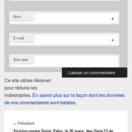
Nom
*
E-mail
*
Site web
Ce site utilise Akismet
pour réduire les
indésirables.
En savoir plus sur la façon dont les données
de vos commentaires sont traitées
.
Navigation
de
Article
←
Précédent
l’article
Victoire contre Saint- Pabu, le 26 mars, des Gars-13 de
précédent :