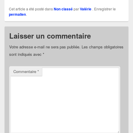
Cet article a été posté dans
Non classé
par
Valérie
. Enregistrer le
permalien
.
Laisser un commentaire
Votre adresse e-mail ne sera pas publiée.
Les champs obligatoires
sont indiqués avec
*
Commentaire
*