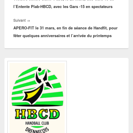
l’Entente Plab-HBCD, avec les Gars -15 en spectateurs
Article
Suivant
→
APERO-FIT le 31 mars, en fin de séance de Handfit, pour
suivant :
fêter quelques anniversaires et l’arrivée du printemps
Zone
principale
de
widget
pour
la
barre
latérale