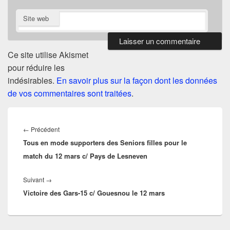
Site web
Ce site utilise Akismet
pour réduire les
indésirables.
En savoir plus sur la façon dont les données
de vos commentaires sont traitées
.
Navigation
de
Article
←
Précédent
l’article
Tous en mode supporters des Seniors filles pour le
précédent :
match du 12 mars c/ Pays de Lesneven
Article
Suivant
→
Victoire des Gars-15 c/ Gouesnou le 12 mars
suivant :