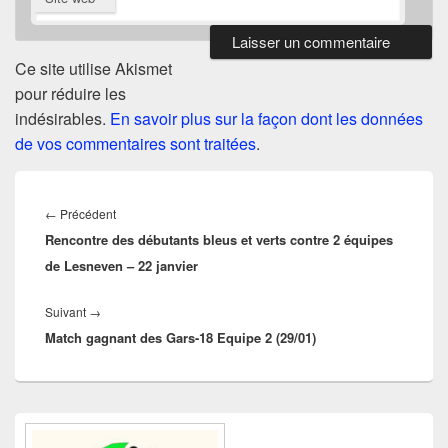
Ce site utilise Akismet
pour réduire les
indésirables.
En savoir plus sur la façon dont les données
de vos commentaires sont traitées
.
Navigation
de
Article
←
Précédent
l’article
Rencontre des débutants bleus et verts contre 2 équipes
précédent :
de Lesneven – 22 janvier
Article
Suivant
→
Match gagnant des Gars-18 Equipe 2 (29/01)
suivant :
Zone
principale