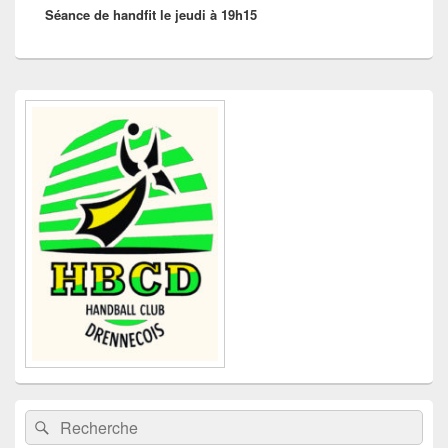
Séance de handfit le jeudi à 19h15
suivant :
Zone
principale
de
widget
pour
la
barre
latérale
Recherche :
Rechercher