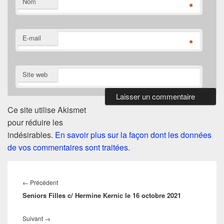
Nom
*
E-mail
*
Site web
Ce site utilise Akismet
pour réduire les
indésirables.
En savoir plus sur la façon dont les données
de vos commentaires sont traitées
.
Navigation
de
Article
←
Précédent
l’article
Seniors Filles c/ Hermine Kernic le 16 octobre 2021
précédent :
Article
Suivant
→