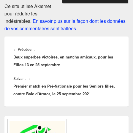
Ce site utilise Akismet
pour réduire les
indésirables.
En savoir plus sur la façon dont les données
de vos commentaires sont traitées
.
Navigation
de
Article
←
Précédent
l’article
Deux superbes victoires, en matchs amicaux, pour les
précédent :
Filles-13 ce 25 septembre
Article
Suivant
→
Premier match en Pré-Nationale pour les Seniors filles,
suivant :
contre Baie d’Armor, le 25 septembre 2021
Zone
principale
de