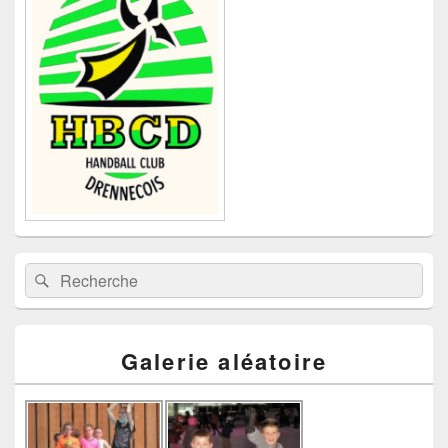
widget
pour
la
barre
latérale
Recherche :
Rechercher
Galerie aléatoire