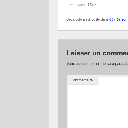
photo Valérie
Cet article a été posté dans
85 - Saison
Laisser un commen
Votre adresse e-mail ne sera pas pub
Commentaire
*