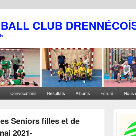
DBALL CLUB DRENNÉCOİ
is
Convocations
Résultats
Albums
Forum
Nous 
Zone
principale
es Seniors filles et de
de
widget
mai 2021-
pour