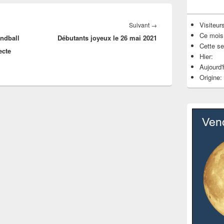
Visiteurs
Article
Suivant
→
Ce mois
ndball
Débutants joyeux le 26 mai 2021
suivant :
Cette s
ecte
Hier:
Aujourd'
Origine: