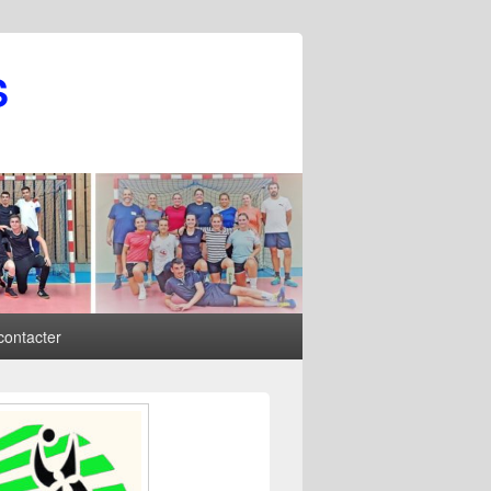
S
contacter