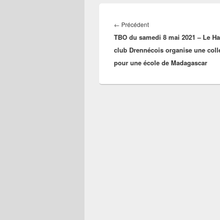
Navigation
de
Article
←
Précédent
l’article
TBO du samedi 8 mai 2021 – Le Ha
précédent :
club Drennécois organise une coll
pour une école de Madagascar