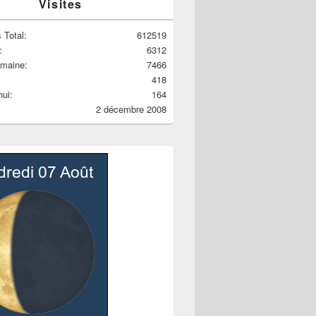
Visites
 Total:
612519
:
6312
emaine:
7466
418
hui:
164
2 décembre 2008