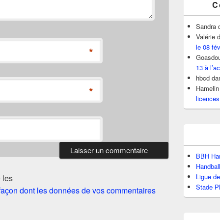
C
Sandra
Valérie
d
le 08 fé
*
Goasdou
13 à l’ac
hbcd
da
Hamelin
*
licences
BBH Han
Handbal
Ligue d
 les
Stade P
a façon dont les données de vos commentaires