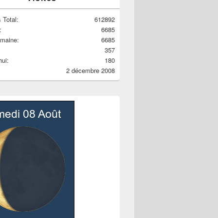
 Total:
612892
:
6685
emaine:
6685
357
hui:
180
2 décembre 2008