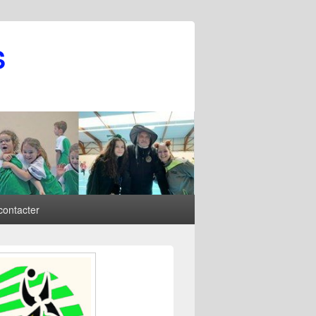
S
contacter