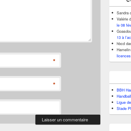
Sandra
Valérie
d
le 08 fé
Goasdou
13 à l’ac
hbcd
da
Hamelin
licences
*
*
BBH Han
Handbal
Ligue d
Stade P