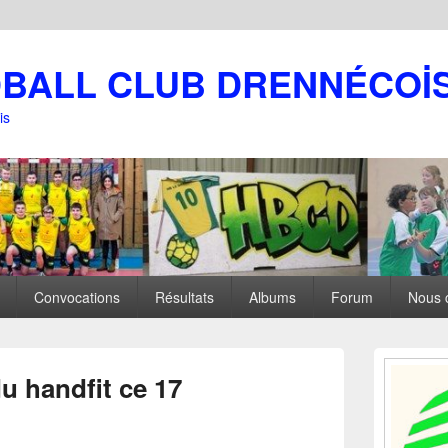
DBALL CLUB DRENNÉCOİ
is
Convocations
Résultats
Albums
Forum
Nous 
Zone
principale
u handfit ce 17
de
widget
pour
la