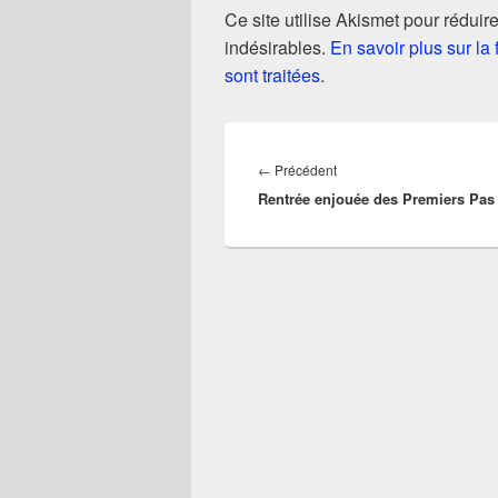
Ce site utilise Akismet pour réduire
indésirables.
En savoir plus sur l
sont traitées
.
Navigation
de
Article
←
Précédent
l’article
Rentrée enjouée des Premiers Pas
précédent :